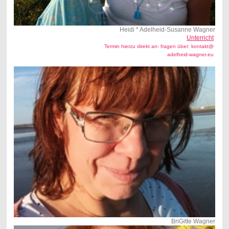
Heidi * Adelheid-Susanne Wagner
Unterricht
Termin hierzu direkt an- fragen über: kontakt@
adelheid-wagner.eu
BriGitte Wagner