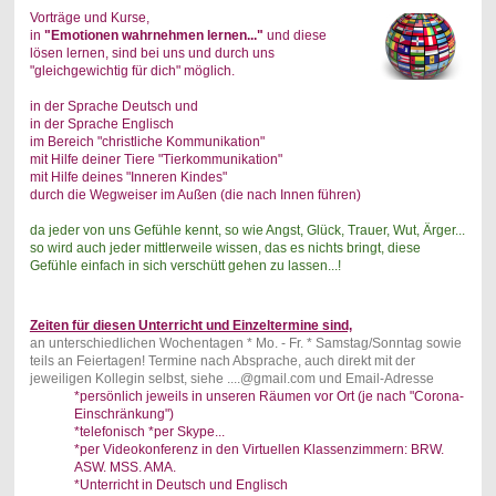
Vorträge und Kurse,
in
"Emotionen wahrnehmen lernen..."
und diese
lösen lernen, sind bei uns und durch uns
"gleichgewichtig für dich" möglich.
in der Sprache Deutsch und
in der Sprache Englisch
im Bereich "christliche Kommunikation"
mit Hilfe deiner Tiere "Tierkommunikation"
mit Hilfe deines "Inneren Kindes"
durch die Wegweiser im Außen (die nach Innen führen)
da jeder von uns Gefühle kennt, so wie Angst, Glück, Trauer, Wut, Ärger...
so wird auch jeder mittlerweile wissen, das es nichts bringt, diese
Gefühle einfach in sich verschütt gehen zu lassen...!
Zeiten für diesen Unterricht und Einzeltermine sind,
an unterschiedlichen Wochentagen * Mo. - Fr. * Samstag/Sonntag sowie
teils an Feiertagen! Termine nach Absprache, auch direkt mit der
jeweiligen Kollegin selbst, siehe ....@gmail.com und Email-Adresse
*
persönlich jeweils in unseren Räumen vor Ort (je nach "Corona-
Einschränkung")
*telefonisch *per Skype...
*per Videokonferenz in den Virtuellen Klassenzimmern: BRW.
ASW. MSS. AMA.
*Unterricht in Deutsch und Englisch