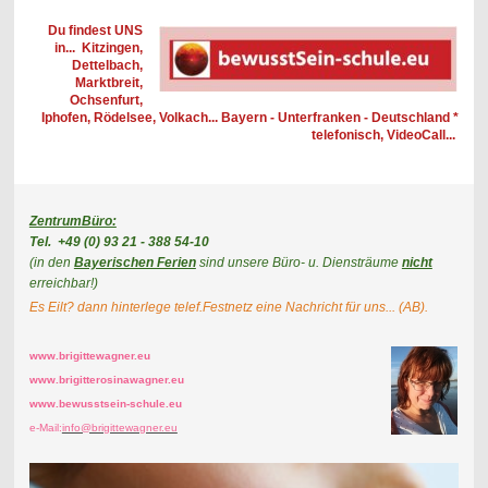
Du findest UNS
in... Kitzingen,
Dettelbach,
Marktbreit,
Ochsenfurt,
Iphofen, Rödelsee, Volkach... Bayern - Unterfranken - Deutschland *
telefonisch, VideoCall...
ZentrumBüro:
Tel. +49 (0) 93 21 - 388 54-10
(in den
Bayerischen Ferien
sind unsere Büro- u. Diensträume
nicht
erreichbar!)
Es Eilt? dann hinterlege telef.Festnetz eine Nachricht für uns... (AB).
www.brigittewagner.eu
www.brigitterosinawagner.eu
www.bewusstsein-schule.eu
e-Mail:
info@brigittewagner.eu