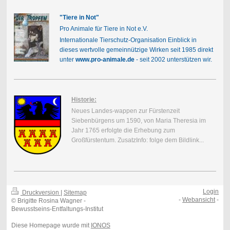
"Tiere in Not"
Pro Animale für Tiere in Not e.V.
Internationale Tierschutz-Organisation Einblick in
dieses wertvolle gemeinnützige Wirken seit 1985 direkt
unter
www.pro-animale.de
- seit 2002 unterstützen wir.
Historie:
Neues Landes-wappen zur Fürstenzeit
Siebenbürgens um 1590, von Maria Theresia im
Jahr 1765 erfolgte die Erhebung zum
Großfürstentum. ZusatzInfo: folge dem Bildlink...
Login
Druckversion
|
Sitemap
-
Webansicht
-
© Brigitte Rosina Wagner -
Bewusstseins-Entfaltungs-Institut
Diese Homepage wurde mit
IONOS